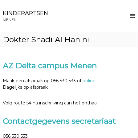
N
a
KINDERARTSEN
a
MENEN
r
d
e
Dokter Shadi Al Hanini
i
n
h
o
AZ Delta campus Menen
u
d
s
Maak een afspraak op 056 530 533 of
online
p
Dagelijks op afspraak
r
i
Volg route 54 na inschrijving aan het onthaal.
n
g
e
Contactgegevens secretariaat
n
056 530 533